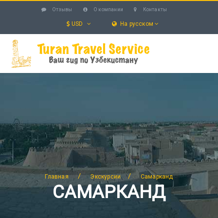
Отзывы
О компании
Контакты
USD
На русском
УЗБЕКИСТАН
ТУРЫ
ЭКСКУРСИИ
УСЛУГИ
ОТЕЛИ
БЛОГ
ПОИСК
/
/
Главная
Экскурсии
Самарканд
САМАРКАНД