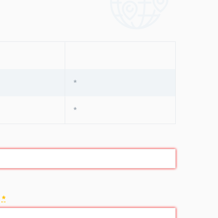
*
*
:
*