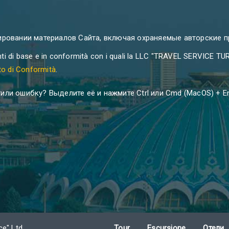
ировании материалов Сайта, включая охраняемые авторские п
i di base e in conformità con i quali la LLC "TRAVEL SERVICE TUR
ato di Conformità
.
или ошибку? Выделите её и нажмите Ctrl или Cmd (MacOS) + En
ce" Ltd..
Tour
Escursione
Отели