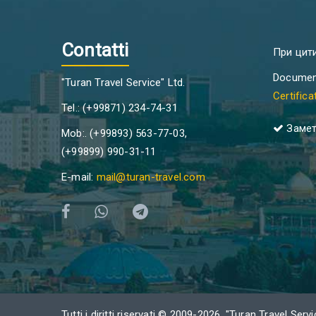
Contatti
При цит
Document
"Turan Travel Service" Ltd.
Certific
Tel.: (+99871) 234-74-31
Замет
Mob:. (+99893) 563-77-03,
(+99899) 990-31-11
E-mail:
mail@turan-travel.com
Tutti i diritti riservati © 2009-2026, "Turan Travel Servi